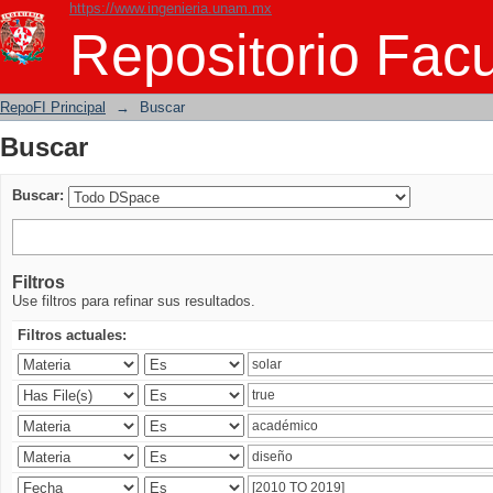
https://www.ingenieria.unam.mx
Buscar
Repositorio Facu
RepoFI Principal
→
Buscar
Buscar
Buscar:
Filtros
Use filtros para refinar sus resultados.
Filtros actuales: