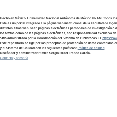
Hecho en México. Universidad Nacional Autónoma de México UNAM. Todos lo
Este es un portal integrado a la página web institucional de la Facultad de Ing
distintos sitios web, sean páginas electrónicas personales de investigación o de
los textos como de las páginas electrónicas, son responsabilidad exclusiva de 
Sitio administrado por la Coordinación del Sistema de Bibliotecas F.I.
https://w
Este repositorio se rige por los preceptos de protección de datos contenidos e
y el Sistema de Calidad con las siguientes políticas:
Política de calidad
Diseñador y administrador: Mtro Sergio Israel Franco García.
Contacto y asesoría