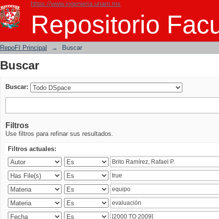
https://www.ingenieria.unam.mx
Buscar
Repositorio Facu
RepoFI Principal
→
Buscar
Buscar
Buscar:
Filtros
Use filtros para refinar sus resultados.
Filtros actuales: