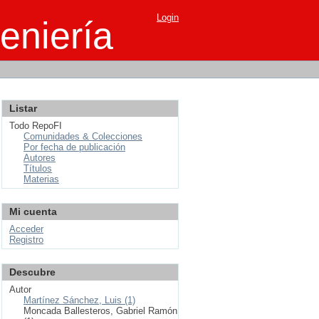
Login
eniería
Listar
Todo RepoFI
Comunidades & Colecciones
Por fecha de publicación
Autores
Títulos
Materias
Mi cuenta
Acceder
Registro
Descubre
Autor
Martínez Sánchez, Luis (1)
Moncada Ballesteros, Gabriel Ramón