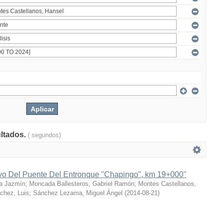
ultados.
( segundos)
ivo Del Puente Del Entronque "Chapingo", km 19+000"
a Jazmín
;
Moncada Ballesteros, Gabriel Ramón
;
Montes Castellanos,
chez, Luis
;
Sánchez Lezama, Miguel Ángel
(
2014-08-21
)