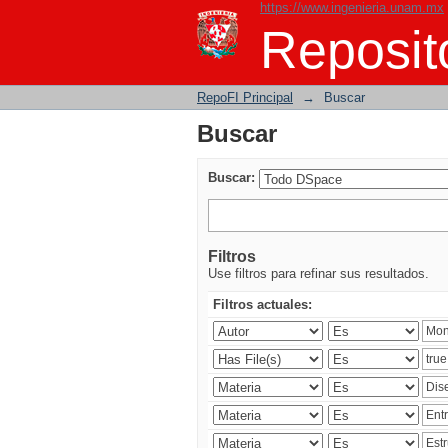
https://www.ingenieria.unam.mx
Buscar
Reposito
RepoFI Principal
→
Buscar
Buscar
Buscar:
Filtros
Use filtros para refinar sus resultados.
Filtros actuales: