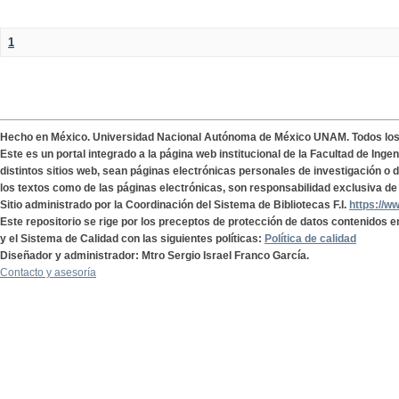
1
Hecho en México. Universidad Nacional Autónoma de México UNAM. Todos lo
Este es un portal integrado a la página web institucional de la Facultad de Ing
distintos sitios web, sean páginas electrónicas personales de investigación o de
los textos como de las páginas electrónicas, son responsabilidad exclusiva de 
Sitio administrado por la Coordinación del Sistema de Bibliotecas F.I.
https://w
Este repositorio se rige por los preceptos de protección de datos contenidos e
y el Sistema de Calidad con las siguientes políticas:
Política de calidad
Diseñador y administrador: Mtro Sergio Israel Franco García.
Contacto y asesoría