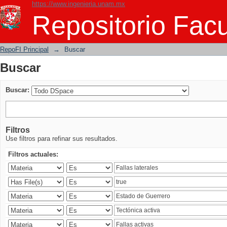
https://www.ingenieria.unam.mx
Buscar
Repositorio Facu
RepoFI Principal
→
Buscar
Buscar
Buscar:
Filtros
Use filtros para refinar sus resultados.
Filtros actuales: