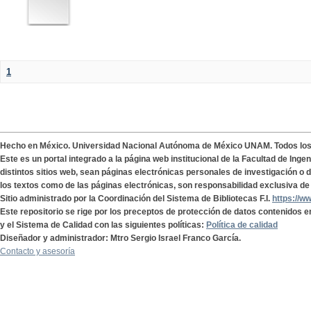
1
Hecho en México. Universidad Nacional Autónoma de México UNAM. Todos lo
Este es un portal integrado a la página web institucional de la Facultad de Ing
distintos sitios web, sean páginas electrónicas personales de investigación o de
los textos como de las páginas electrónicas, son responsabilidad exclusiva de 
Sitio administrado por la Coordinación del Sistema de Bibliotecas F.I.
https://w
Este repositorio se rige por los preceptos de protección de datos contenidos e
y el Sistema de Calidad con las siguientes políticas:
Política de calidad
Diseñador y administrador: Mtro Sergio Israel Franco García.
Contacto y asesoría