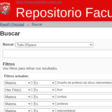
https://www.ingenieria.unam.mx
Buscar
Repositorio Facu
RepoFI Principal
→
Buscar
Buscar
Buscar:
Filtros
Use filtros para refinar sus resultados.
Filtros actuales: