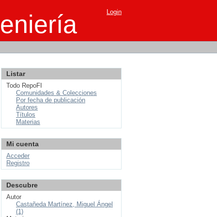
Login
eniería
Listar
Todo RepoFI
Comunidades & Colecciones
Por fecha de publicación
Autores
Títulos
Materias
Mi cuenta
Acceder
Registro
Descubre
Autor
Castañeda Martínez, Miguel Ángel
(1)