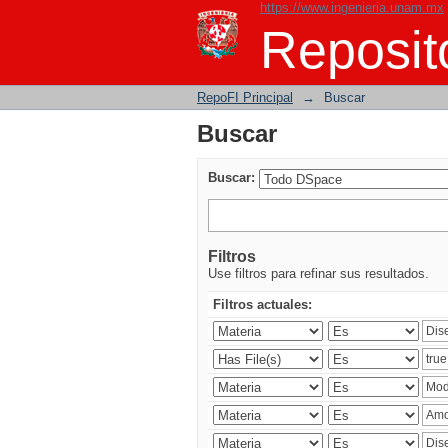
https://www.ingenieria.unam.mx
Buscar
Reposito
RepoFI Principal
→
Buscar
Buscar
Buscar:
Filtros
Use filtros para refinar sus resultados.
Filtros actuales: