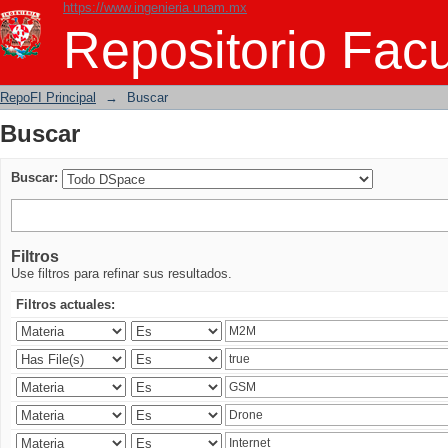
https://www.ingenieria.unam.mx
Buscar
Repositorio Facu
RepoFI Principal
→
Buscar
Buscar
Buscar:
Filtros
Use filtros para refinar sus resultados.
Filtros actuales: