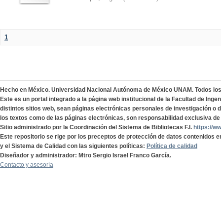
1
Hecho en México. Universidad Nacional Autónoma de México UNAM. Todos lo
Este es un portal integrado a la página web institucional de la Facultad de Ing
distintos sitios web, sean páginas electrónicas personales de investigación o de
los textos como de las páginas electrónicas, son responsabilidad exclusiva de 
Sitio administrado por la Coordinación del Sistema de Bibliotecas F.I.
https://w
Este repositorio se rige por los preceptos de protección de datos contenidos e
y el Sistema de Calidad con las siguientes políticas:
Política de calidad
Diseñador y administrador: Mtro Sergio Israel Franco García.
Contacto y asesoría