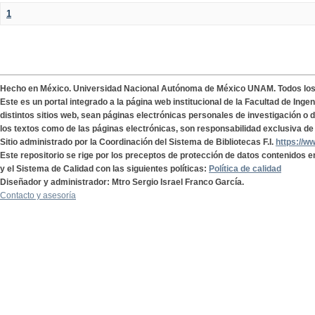
1
Hecho en México. Universidad Nacional Autónoma de México UNAM. Todos lo
Este es un portal integrado a la página web institucional de la Facultad de Ing
distintos sitios web, sean páginas electrónicas personales de investigación o de
los textos como de las páginas electrónicas, son responsabilidad exclusiva de 
Sitio administrado por la Coordinación del Sistema de Bibliotecas F.I.
https://w
Este repositorio se rige por los preceptos de protección de datos contenidos e
y el Sistema de Calidad con las siguientes políticas:
Política de calidad
Diseñador y administrador: Mtro Sergio Israel Franco García.
Contacto y asesoría