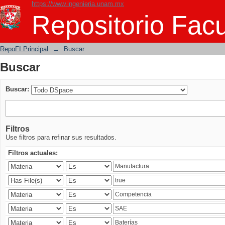
https://www.ingenieria.unam.mx
Buscar
Repositorio Facu
RepoFI Principal
→
Buscar
Buscar
Buscar:
Filtros
Use filtros para refinar sus resultados.
Filtros actuales: