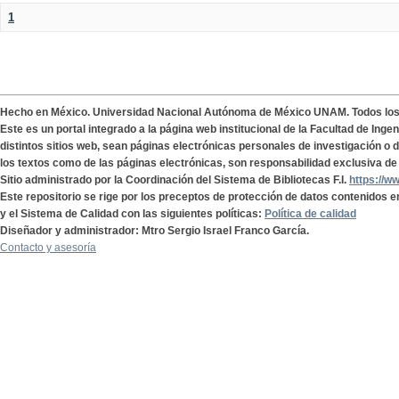
1
Hecho en México. Universidad Nacional Autónoma de México UNAM. Todos lo
Este es un portal integrado a la página web institucional de la Facultad de Ing
distintos sitios web, sean páginas electrónicas personales de investigación o de
los textos como de las páginas electrónicas, son responsabilidad exclusiva de 
Sitio administrado por la Coordinación del Sistema de Bibliotecas F.I.
https://w
Este repositorio se rige por los preceptos de protección de datos contenidos e
y el Sistema de Calidad con las siguientes políticas:
Política de calidad
Diseñador y administrador: Mtro Sergio Israel Franco García.
Contacto y asesoría