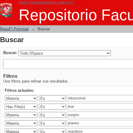
https://www.ingenieria.unam.mx
Buscar
Repositorio Facu
RepoFI Principal
→
Buscar
Buscar
Buscar:
Filtros
Use filtros para refinar sus resultados.
Filtros actuales: