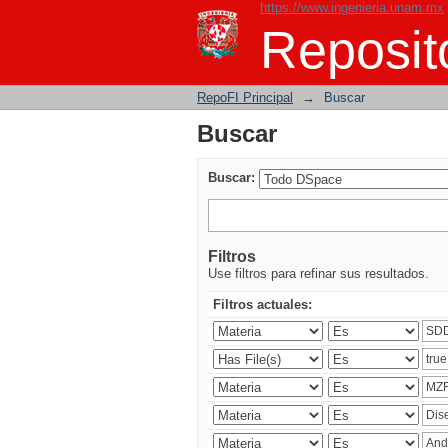
https://www.ingenieria.unam.mx
Buscar
Reposito
RepoFI Principal
→
Buscar
Buscar
Buscar:
Filtros
Use filtros para refinar sus resultados.
Filtros actuales: