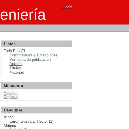
Login
eniería
Listar
Todo RepoFI
Comunidades & Colecciones
Por fecha de publicación
Autores
Títulos
Materias
Mi cuenta
Acceder
Registro
Descubre
Autor
Cerón Guevara, Héctor (1)
Materia