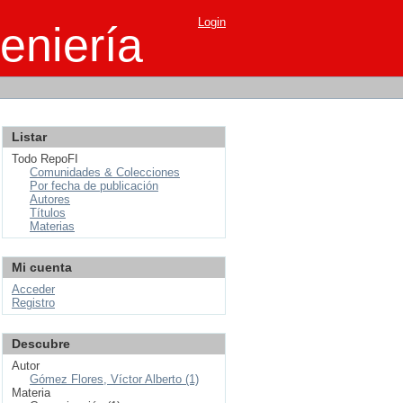
Login
eniería
Listar
Todo RepoFI
Comunidades & Colecciones
Por fecha de publicación
Autores
Títulos
Materias
Mi cuenta
Acceder
Registro
Descubre
Autor
Gómez Flores, Víctor Alberto (1)
Materia