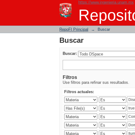
https://www.ingenieria.unam.mx
Buscar
Reposito
RepoFI Principal
→
Buscar
Buscar
Buscar:
Filtros
Use filtros para refinar sus resultados.
Filtros actuales: