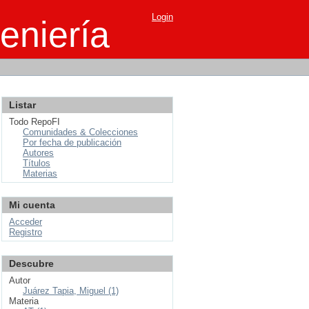
Login
eniería
Listar
Todo RepoFI
Comunidades & Colecciones
Por fecha de publicación
Autores
Títulos
Materias
Mi cuenta
Acceder
Registro
Descubre
Autor
Juárez Tapia, Miguel (1)
Materia