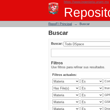
https://www.ingenieria.unam.mx
Buscar
Reposito
RepoFI Principal
→
Buscar
Buscar
Buscar:
Filtros
Use filtros para refinar sus resultados.
Filtros actuales: