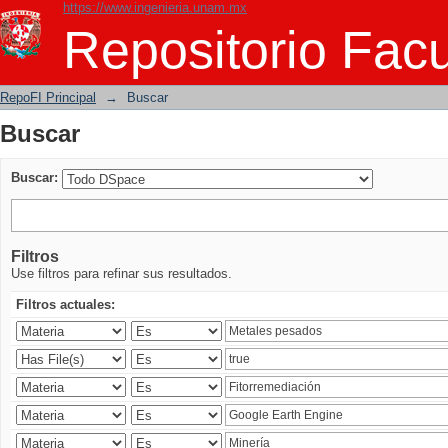
https://www.ingenieria.unam.mx
Buscar
Repositorio Facu
RepoFI Principal
→
Buscar
Buscar
Buscar:
Filtros
Use filtros para refinar sus resultados.
Filtros actuales: