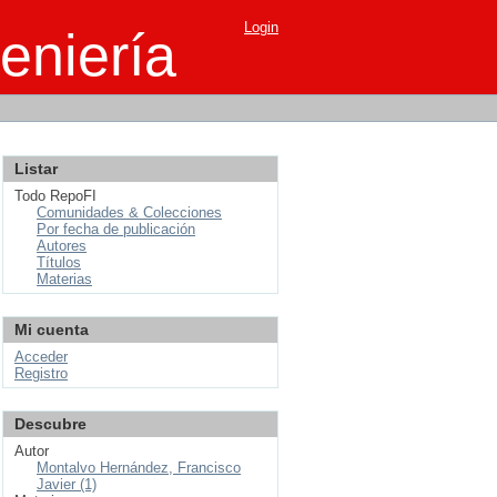
Login
eniería
Listar
Todo RepoFI
Comunidades & Colecciones
Por fecha de publicación
Autores
Títulos
Materias
Mi cuenta
Acceder
Registro
Descubre
Autor
Montalvo Hernández, Francisco
Javier (1)