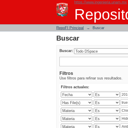
https://www.ingenieria.unam.mx
Buscar
Reposito
RepoFI Principal
→
Buscar
Buscar
Buscar:
Filtros
Use filtros para refinar sus resultados.
Filtros actuales: