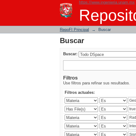
https://www.ingenieria.unam.mx
Buscar
Reposito
RepoFI Principal
→
Buscar
Buscar
Buscar:
Filtros
Use filtros para refinar sus resultados.
Filtros actuales: