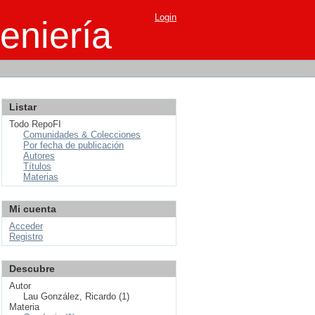
Login
eniería
Listar
Todo RepoFI
Comunidades & Colecciones
Por fecha de publicación
Autores
Títulos
Materias
Mi cuenta
Acceder
Registro
Descubre
Autor
Lau González, Ricardo (1)
Materia