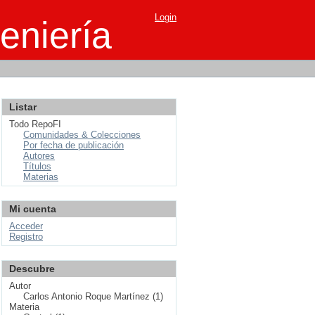
Login
eniería
Listar
Todo RepoFI
Comunidades & Colecciones
Por fecha de publicación
Autores
Títulos
Materias
Mi cuenta
Acceder
Registro
Descubre
Autor
Carlos Antonio Roque Martínez (1)
Materia