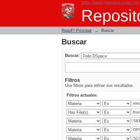
https://www.ingenieria.unam.mx
Buscar
Reposito
RepoFI Principal
→
Buscar
Buscar
Buscar:
Filtros
Use filtros para refinar sus resultados.
Filtros actuales: