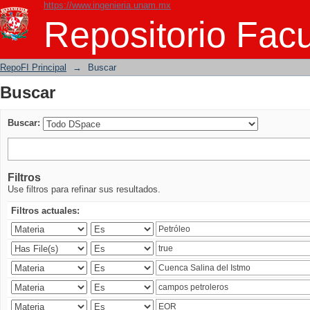
https://www.ingenieria.unam.mx
Buscar
Repositorio Facu
RepoFI Principal
→
Buscar
Buscar
Buscar:
Filtros
Use filtros para refinar sus resultados.
Filtros actuales: