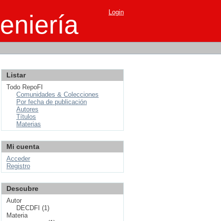
Login
eniería
Listar
Todo RepoFI
Comunidades & Colecciones
Por fecha de publicación
Autores
Títulos
Materias
Mi cuenta
Acceder
Registro
Descubre
Autor
DECDFI (1)
Materia