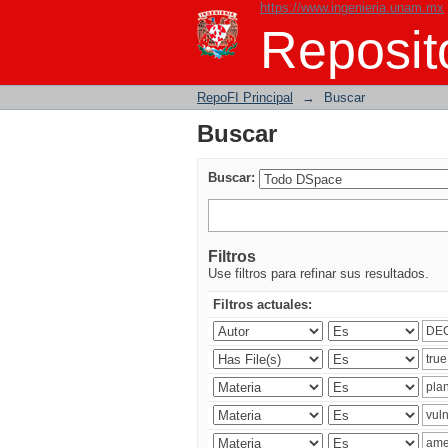
https://www.ingenieria.unam.mx
Buscar
Reposito
RepoFI Principal
→
Buscar
Buscar
Buscar:
Filtros
Use filtros para refinar sus resultados.
Filtros actuales: