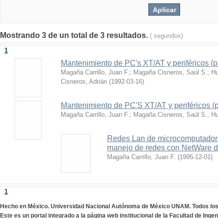
Mostrando 3 de un total de 3 resultados.
( segundos)
1
Mantenimiento de PC's XT/AT y periféricos (pa
Magaña Carrillo, Juan F.
;
Magaña Cisneros, Saúl S.
;
Hu
Cisneros, Adrián
(
1992-03-16
)
Mantenimiento de PC'S XT/AT y periféricos (pa
Magaña Carrillo, Juan F.
;
Magaña Cisneros, Saúl S.
;
Hu
Redes Lan de microcomputadoras
manejo de redes con NetWare d
Magaña Carrillo, Juan F.
(
1995-12-01
)
1
Hecho en México. Universidad Nacional Autónoma de México UNAM. Todos lo
Este es un portal integrado a la página web institucional de la Facultad de Ing