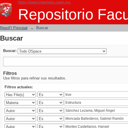
https://www.ingenieria.unam.mx
Buscar
Repositorio Facu
RepoFI Principal
→
Buscar
Buscar
Buscar:
Filtros
Use filtros para refinar sus resultados.
Filtros actuales: