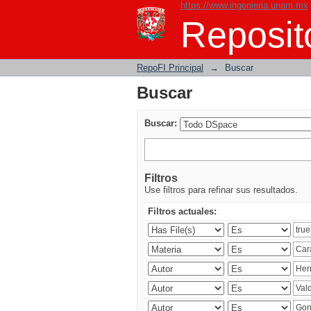
https://www.ingenieria.unam.mx
Buscar
Reposito
RepoFI Principal
→
Buscar
Buscar
Buscar:
Filtros
Use filtros para refinar sus resultados.
Filtros actuales: