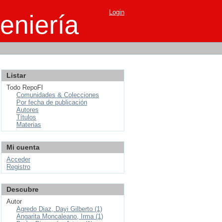
Login
eniería
Listar
Todo RepoFI
Comunidades & Colecciones
Por fecha de publicación
Autores
Títulos
Materias
Mi cuenta
Acceder
Registro
Descubre
Autor
Agredo Diaz, Dayi Gilberto (1)
Angarita Moncaleano, Irma (1)