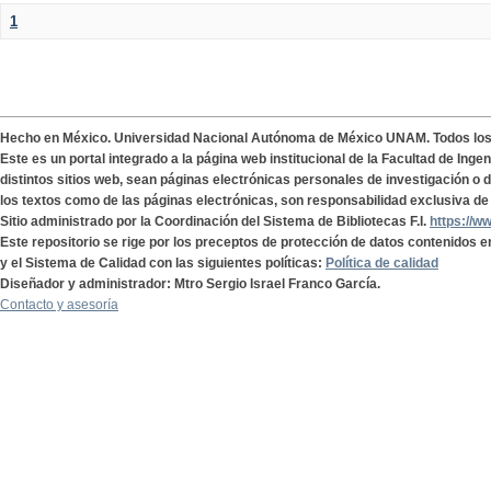
1
Hecho en México. Universidad Nacional Autónoma de México UNAM. Todos lo
Este es un portal integrado a la página web institucional de la Facultad de Ing
distintos sitios web, sean páginas electrónicas personales de investigación o de
los textos como de las páginas electrónicas, son responsabilidad exclusiva de 
Sitio administrado por la Coordinación del Sistema de Bibliotecas F.I.
https://w
Este repositorio se rige por los preceptos de protección de datos contenidos e
y el Sistema de Calidad con las siguientes políticas:
Política de calidad
Diseñador y administrador: Mtro Sergio Israel Franco García.
Contacto y asesoría