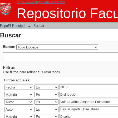
https://www.ingenieria.unam.mx
Buscar
Repositorio Facu
RepoFI Principal
→
Buscar
Buscar
Buscar:
Filtros
Use filtros para refinar sus resultados.
Filtros actuales: