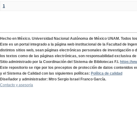
1
Hecho en México. Universidad Nacional Autónoma de México UNAM. Todos lo
Este es un portal integrado a la página web institucional de la Facultad de Ing
distintos sitios web, sean páginas electrónicas personales de investigación o de
los textos como de las páginas electrónicas, son responsabilidad exclusiva de 
Sitio administrado por la Coordinación del Sistema de Bibliotecas F.I.
https://w
Este repositorio se rige por los preceptos de protección de datos contenidos e
y el Sistema de Calidad con las siguientes políticas:
Política de calidad
Diseñador y administrador: Mtro Sergio Israel Franco García.
Contacto y asesoría