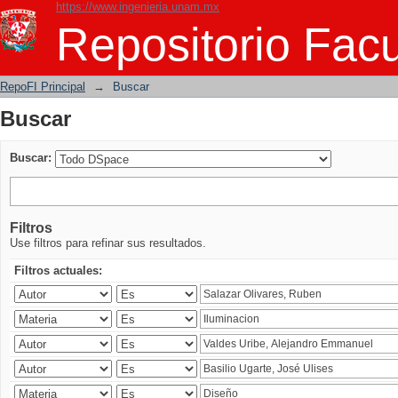
https://www.ingenieria.unam.mx
Buscar
Repositorio Facu
RepoFI Principal
→
Buscar
Buscar
Buscar:
Filtros
Use filtros para refinar sus resultados.
Filtros actuales: