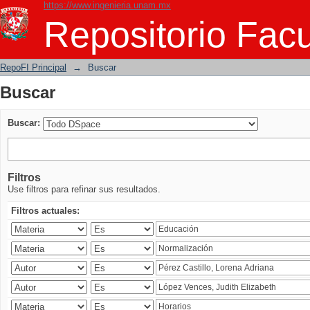
https://www.ingenieria.unam.mx
Buscar
Repositorio Facu
RepoFI Principal
→
Buscar
Buscar
Buscar:
Filtros
Use filtros para refinar sus resultados.
Filtros actuales: