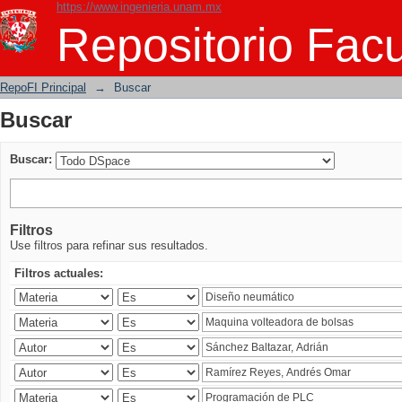
https://www.ingenieria.unam.mx
Buscar
Repositorio Facu
RepoFI Principal
→
Buscar
Buscar
Buscar:
Filtros
Use filtros para refinar sus resultados.
Filtros actuales: