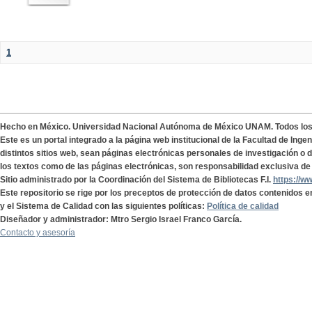
1
Hecho en México. Universidad Nacional Autónoma de México UNAM. Todos lo
Este es un portal integrado a la página web institucional de la Facultad de Ing
distintos sitios web, sean páginas electrónicas personales de investigación o de
los textos como de las páginas electrónicas, son responsabilidad exclusiva de 
Sitio administrado por la Coordinación del Sistema de Bibliotecas F.I.
https://w
Este repositorio se rige por los preceptos de protección de datos contenidos e
y el Sistema de Calidad con las siguientes políticas:
Política de calidad
Diseñador y administrador: Mtro Sergio Israel Franco García.
Contacto y asesoría