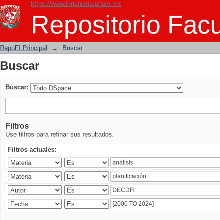
https://www.ingenieria.unam.mx
Buscar
Repositorio Facu
RepoFI Principal
→
Buscar
Buscar
Buscar:
Filtros
Use filtros para refinar sus resultados.
Filtros actuales: