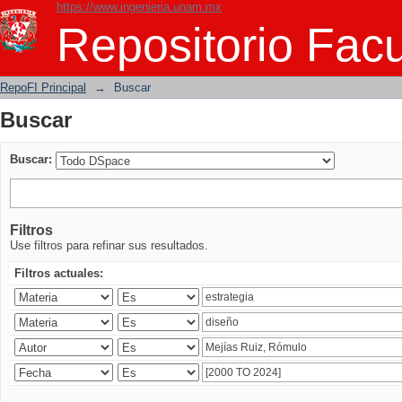
https://www.ingenieria.unam.mx
Buscar
Repositorio Facu
RepoFI Principal
→
Buscar
Buscar
Buscar:
Filtros
Use filtros para refinar sus resultados.
Filtros actuales: