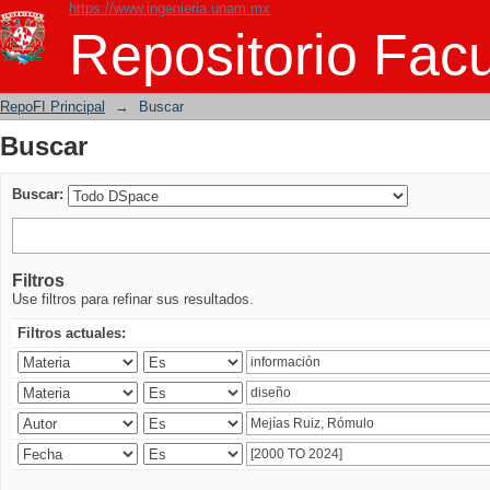
https://www.ingenieria.unam.mx
Buscar
Repositorio Facu
RepoFI Principal
→
Buscar
Buscar
Buscar:
Filtros
Use filtros para refinar sus resultados.
Filtros actuales: