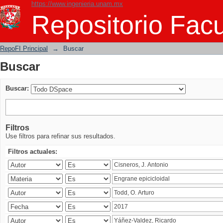
https://www.ingenieria.unam.mx
Buscar
Repositorio Facu
RepoFI Principal
→
Buscar
Buscar
Buscar:
Filtros
Use filtros para refinar sus resultados.
Filtros actuales: