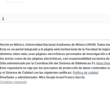
1
Hecho en México. Universidad Nacional Autónoma de México UNAM. Todos lo
Este es un portal integrado a la página web institucional de la Facultad de Ing
distintos sitios web, sean páginas electrónicas personales de investigación o de
los textos como de las páginas electrónicas, son responsabilidad exclusiva de 
Sitio administrado por la Coordinación del Sistema de Bibliotecas F.I.
https://w
Este repositorio se rige por los preceptos de protección de datos contenidos e
y el Sistema de Calidad con las siguientes políticas:
Política de calidad
Diseñador y administrador: Mtro Sergio Israel Franco García.
Contacto y asesoría