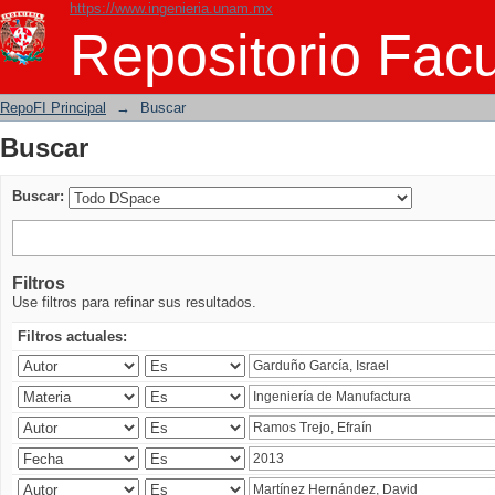
https://www.ingenieria.unam.mx
Buscar
Repositorio Facu
RepoFI Principal
→
Buscar
Buscar
Buscar:
Filtros
Use filtros para refinar sus resultados.
Filtros actuales: