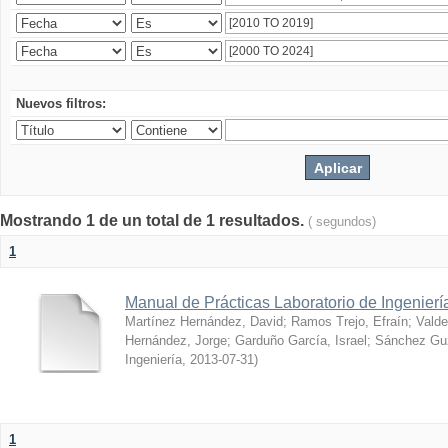
Nuevos filtros:
Mostrando 1 de un total de 1 resultados.
( segundos)
1
Manual de Prácticas Laboratorio de Ingenier
Martínez Hernández, David
;
Ramos Trejo, Efraín
;
Valde
Hernández, Jorge
;
Garduño García, Israel
;
Sánchez Gu
Ingeniería
,
2013-07-31
)
1