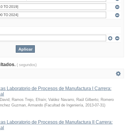
ultados.
( segundos)
as Laboratorio de Procesos de Manufactura I Carrera:
ial
 David
;
Ramos Trejo, Efraín
;
Valdez Navarro, Raúl Gilberto
;
Romero
nchez Guzman, Armando
(
Facultad de Ingeniería
,
2013-07-31
)
as Laboratorio de Procesos de Manufactura II Carrera:
ial