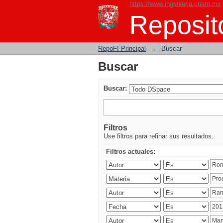
https://www.ingenieria.unam.mx
Buscar
Reposito
RepoFI Principal
→
Buscar
Buscar
Buscar:
Filtros
Use filtros para refinar sus resultados.
Filtros actuales: