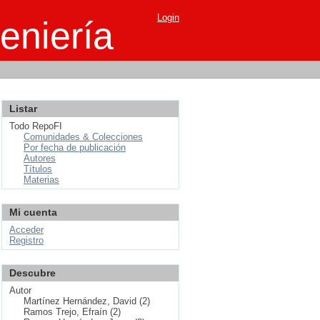
Login
eniería
Listar
Todo RepoFI
Comunidades & Colecciones
Por fecha de publicación
Autores
Títulos
Materias
Mi cuenta
Acceder
Registro
Descubre
Autor
Martínez Hernández, David (2)
Ramos Trejo, Efraín (2)