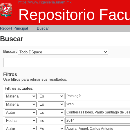
https://www.ingenieria.unam.mx
Buscar
Repositorio Facu
RepoFI Principal
→
Buscar
Buscar
Buscar:
Filtros
Use filtros para refinar sus resultados.
Filtros actuales: