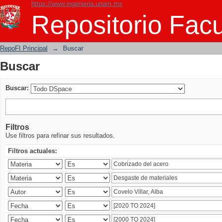
https://www.ingenieria.unam.mx
Buscar
Repositorio Facu
RepoFI Principal
→
Buscar
Buscar
Buscar:
Filtros
Use filtros para refinar sus resultados.
Filtros actuales: