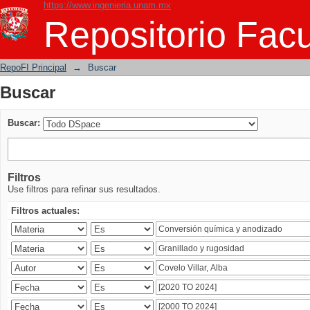
https://www.ingenieria.unam.mx
Buscar
Repositorio Facu
RepoFI Principal
→
Buscar
Buscar
Buscar:
Filtros
Use filtros para refinar sus resultados.
Filtros actuales: