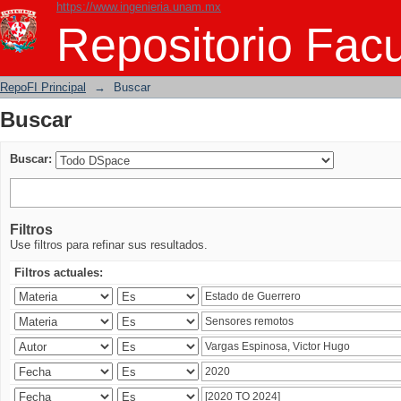
https://www.ingenieria.unam.mx
Buscar
Repositorio Facu
RepoFI Principal
→
Buscar
Buscar
Buscar:
Filtros
Use filtros para refinar sus resultados.
Filtros actuales: