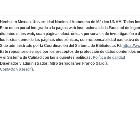
Hecho en México. Universidad Nacional Autónoma de México UNAM. Todos lo
Este es un portal integrado a la página web institucional de la Facultad de Ing
distintos sitios web, sean páginas electrónicas personales de investigación o de
los textos como de las páginas electrónicas, son responsabilidad exclusiva de 
Sitio administrado por la Coordinación del Sistema de Bibliotecas F.I.
https://w
Este repositorio se rige por los preceptos de protección de datos contenidos e
y el Sistema de Calidad con las siguientes políticas:
Política de calidad
Diseñador y administrador: Mtro Sergio Israel Franco García.
Contacto y asesoría