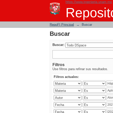
https://www.ingenieria.unam.mx
Buscar
Reposito
RepoFI Principal
→
Buscar
Buscar
Buscar:
Filtros
Use filtros para refinar sus resultados.
Filtros actuales: