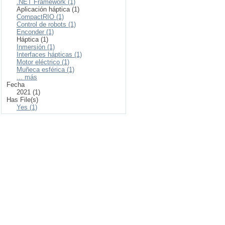
.NET Framework (1)
Aplicación háptica (1)
CompactRIO (1)
Control de robots (1)
Enconder (1)
Háptica (1)
Inmersión (1)
Interfaces hápticas (1)
Motor eléctrico (1)
Muñeca esférica (1)
... más
Fecha
2021 (1)
Has File(s)
Yes (1)