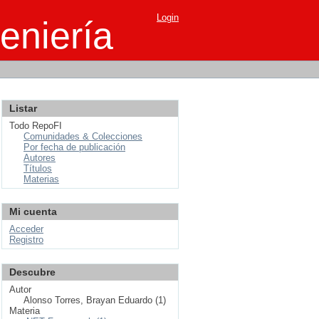
Login
eniería
Listar
Todo RepoFI
Comunidades & Colecciones
Por fecha de publicación
Autores
Títulos
Materias
Mi cuenta
Acceder
Registro
Descubre
Autor
Alonso Torres, Brayan Eduardo (1)
Materia