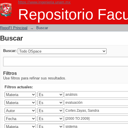
https://www.ingenieria.unam.mx
Buscar
Repositorio Facu
RepoFI Principal
→
Buscar
Buscar
Buscar:
Filtros
Use filtros para refinar sus resultados.
Filtros actuales: