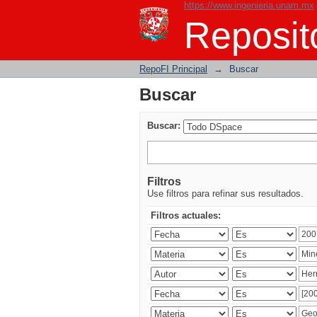
https://www.ingenieria.unam.mx
Buscar
Reposito
RepoFI Principal
→
Buscar
Buscar
Buscar:
Filtros
Use filtros para refinar sus resultados.
Filtros actuales: