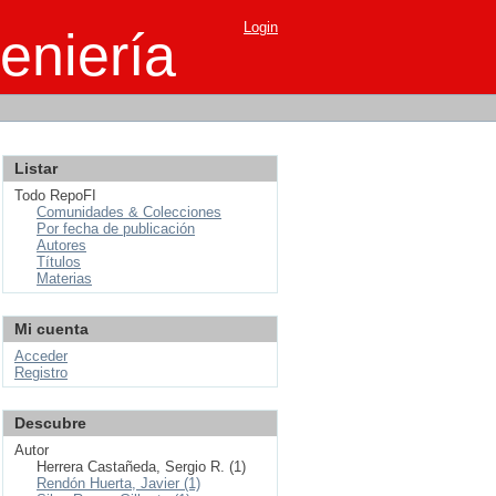
Login
eniería
Listar
Todo RepoFI
Comunidades & Colecciones
Por fecha de publicación
Autores
Títulos
Materias
Mi cuenta
Acceder
Registro
Descubre
Autor
Herrera Castañeda, Sergio R. (1)
Rendón Huerta, Javier (1)