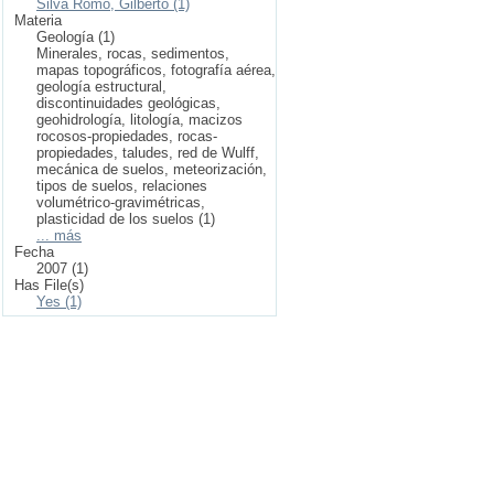
Silva Romo, Gilberto (1)
Materia
Geología (1)
Minerales, rocas, sedimentos,
mapas topográficos, fotografía aérea,
geología estructural,
discontinuidades geológicas,
geohidrología, litología, macizos
rocosos-propiedades, rocas-
propiedades, taludes, red de Wulff,
mecánica de suelos, meteorización,
tipos de suelos, relaciones
volumétrico-gravimétricas,
plasticidad de los suelos (1)
... más
Fecha
2007 (1)
Has File(s)
Yes (1)