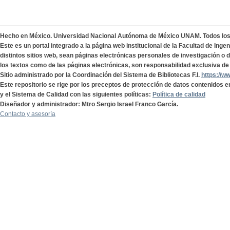
Hecho en México. Universidad Nacional Autónoma de México UNAM. Todos lo
Este es un portal integrado a la página web institucional de la Facultad de Ing
distintos sitios web, sean páginas electrónicas personales de investigación o de
los textos como de las páginas electrónicas, son responsabilidad exclusiva de 
Sitio administrado por la Coordinación del Sistema de Bibliotecas F.I.
https://w
Este repositorio se rige por los preceptos de protección de datos contenidos e
y el Sistema de Calidad con las siguientes políticas:
Política de calidad
Diseñador y administrador: Mtro Sergio Israel Franco García.
Contacto y asesoría