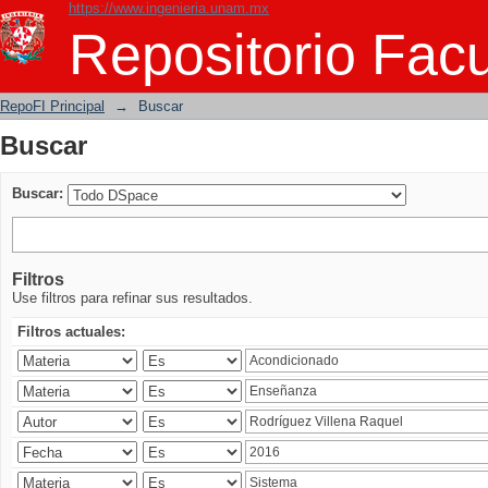
https://www.ingenieria.unam.mx
Buscar
Repositorio Facu
RepoFI Principal
→
Buscar
Buscar
Buscar:
Filtros
Use filtros para refinar sus resultados.
Filtros actuales: