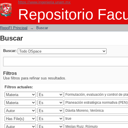
https://www.ingenieria.unam.mx
Buscar
Repositorio Facu
RepoFI Principal
→
Buscar
Buscar
Buscar:
Filtros
Use filtros para refinar sus resultados.
Filtros actuales: