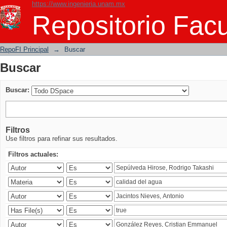
https://www.ingenieria.unam.mx
Buscar
Repositorio Facu
RepoFI Principal
→
Buscar
Buscar
Buscar:
Filtros
Use filtros para refinar sus resultados.
Filtros actuales: