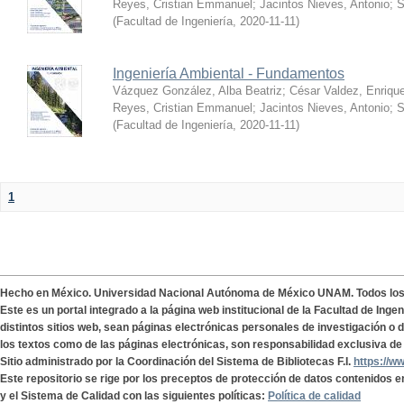
Reyes, Cristian Emmanuel
;
Jacintos Nieves, Antonio
;
S
(
Facultad de Ingeniería
,
2020-11-11
)
Ingeniería Ambiental - Fundamentos
Vázquez González, Alba Beatriz
;
César Valdez, Enriqu
Reyes, Cristian Emmanuel
;
Jacintos Nieves, Antonio
;
S
(
Facultad de Ingeniería
,
2020-11-11
)
1
Hecho en México. Universidad Nacional Autónoma de México UNAM. Todos lo
Este es un portal integrado a la página web institucional de la Facultad de Ing
distintos sitios web, sean páginas electrónicas personales de investigación o de
los textos como de las páginas electrónicas, son responsabilidad exclusiva de 
Sitio administrado por la Coordinación del Sistema de Bibliotecas F.I.
https://w
Este repositorio se rige por los preceptos de protección de datos contenidos e
y el Sistema de Calidad con las siguientes políticas:
Política de calidad