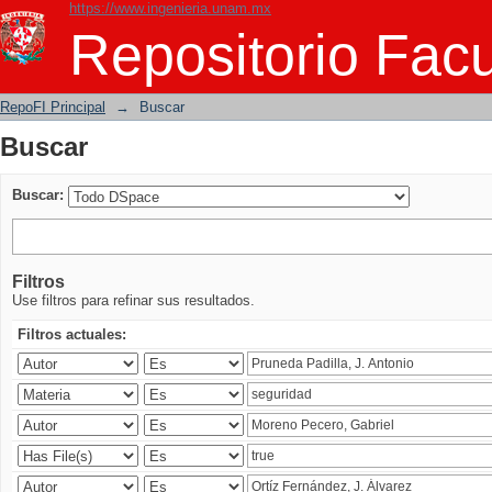
https://www.ingenieria.unam.mx
Buscar
Repositorio Facu
RepoFI Principal
→
Buscar
Buscar
Buscar:
Filtros
Use filtros para refinar sus resultados.
Filtros actuales: