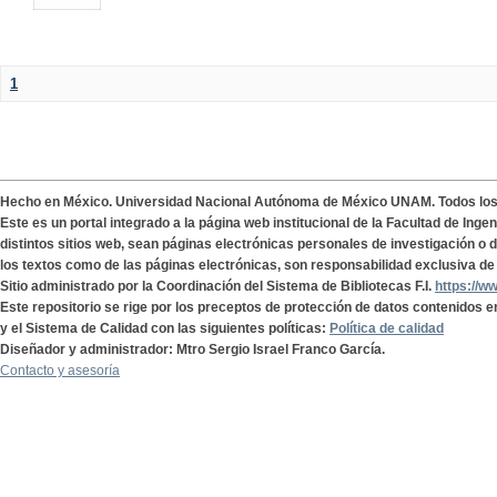
1
Hecho en México. Universidad Nacional Autónoma de México UNAM. Todos lo
Este es un portal integrado a la página web institucional de la Facultad de Ing
distintos sitios web, sean páginas electrónicas personales de investigación o de
los textos como de las páginas electrónicas, son responsabilidad exclusiva de 
Sitio administrado por la Coordinación del Sistema de Bibliotecas F.I.
https://w
Este repositorio se rige por los preceptos de protección de datos contenidos e
y el Sistema de Calidad con las siguientes políticas:
Política de calidad
Diseñador y administrador: Mtro Sergio Israel Franco García.
Contacto y asesoría