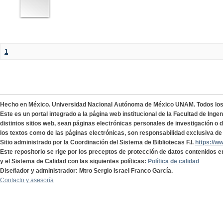
1
Hecho en México. Universidad Nacional Autónoma de México UNAM. Todos lo
Este es un portal integrado a la página web institucional de la Facultad de Ing
distintos sitios web, sean páginas electrónicas personales de investigación o de
los textos como de las páginas electrónicas, son responsabilidad exclusiva de 
Sitio administrado por la Coordinación del Sistema de Bibliotecas F.I.
https://w
Este repositorio se rige por los preceptos de protección de datos contenidos e
y el Sistema de Calidad con las siguientes políticas:
Política de calidad
Diseñador y administrador: Mtro Sergio Israel Franco García.
Contacto y asesoría