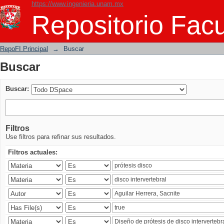
https://www.ingenieria.unam.mx
Buscar
Repositorio Facu
RepoFI Principal
→
Buscar
Buscar
Buscar:
Filtros
Use filtros para refinar sus resultados.
Filtros actuales: