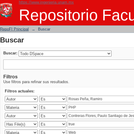
https://www.ingenieria.unam.mx
Buscar
Repositorio Facu
RepoFI Principal
→
Buscar
Buscar
Buscar:
Filtros
Use filtros para refinar sus resultados.
Filtros actuales: