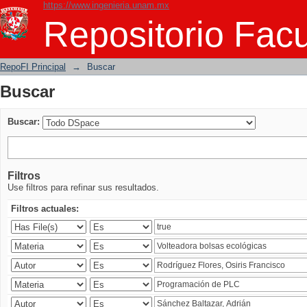
https://www.ingenieria.unam.mx
Buscar
Repositorio Facu
RepoFI Principal
→
Buscar
Buscar
Buscar:
Filtros
Use filtros para refinar sus resultados.
Filtros actuales: