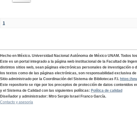
1
Hecho en México. Universidad Nacional Autónoma de México UNAM. Todos lo
Este es un portal integrado a la página web institucional de la Facultad de Ing
distintos sitios web, sean páginas electrónicas personales de investigación o de
los textos como de las páginas electrónicas, son responsabilidad exclusiva de 
Sitio administrado por la Coordinación del Sistema de Bibliotecas F.I.
https://w
Este repositorio se rige por los preceptos de protección de datos contenidos e
y el Sistema de Calidad con las siguientes políticas:
Política de calidad
Diseñador y administrador: Mtro Sergio Israel Franco García.
Contacto y asesoría