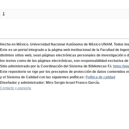
1
Hecho en México. Universidad Nacional Autónoma de México UNAM. Todos lo
Este es un portal integrado a la página web institucional de la Facultad de Ing
distintos sitios web, sean páginas electrónicas personales de investigación o de
los textos como de las páginas electrónicas, son responsabilidad exclusiva de 
Sitio administrado por la Coordinación del Sistema de Bibliotecas F.I.
https://w
Este repositorio se rige por los preceptos de protección de datos contenidos e
y el Sistema de Calidad con las siguientes políticas:
Política de calidad
Diseñador y administrador: Mtro Sergio Israel Franco García.
Contacto y asesoría