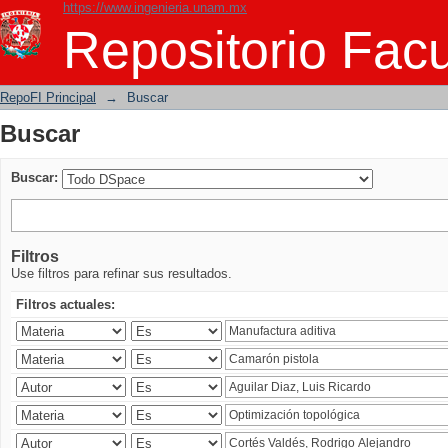
https://www.ingenieria.unam.mx
Buscar
Repositorio Facu
RepoFI Principal
→
Buscar
Buscar
Buscar:
Filtros
Use filtros para refinar sus resultados.
Filtros actuales: