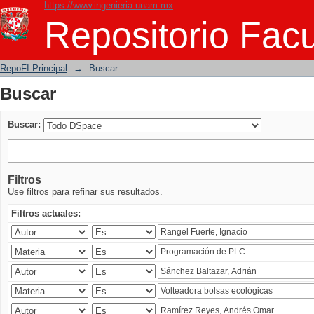
https://www.ingenieria.unam.mx
Buscar
Repositorio Facu
RepoFI Principal
→
Buscar
Buscar
Buscar:
Filtros
Use filtros para refinar sus resultados.
Filtros actuales: