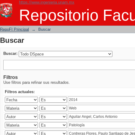
https://www.ingenieria.unam.mx
Buscar
Repositorio Facu
RepoFI Principal
→
Buscar
Buscar
Buscar:
Filtros
Use filtros para refinar sus resultados.
Filtros actuales: