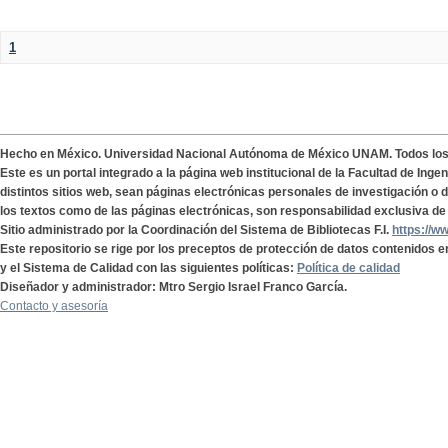
1
Hecho en México. Universidad Nacional Autónoma de México UNAM. Todos lo
Este es un portal integrado a la página web institucional de la Facultad de Ing
distintos sitios web, sean páginas electrónicas personales de investigación o de
los textos como de las páginas electrónicas, son responsabilidad exclusiva de 
Sitio administrado por la Coordinación del Sistema de Bibliotecas F.I.
https://w
Este repositorio se rige por los preceptos de protección de datos contenidos e
y el Sistema de Calidad con las siguientes políticas:
Política de calidad
Diseñador y administrador: Mtro Sergio Israel Franco García.
Contacto y asesoría