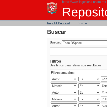
https://www.ingenieria.unam.mx
Buscar
Reposito
RepoFI Principal
→
Buscar
Buscar
Buscar:
Filtros
Use filtros para refinar sus resultados.
Filtros actuales: