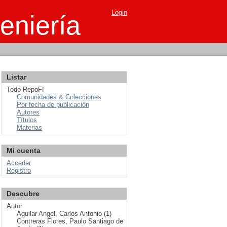
Login
eniería
Listar
Todo RepoFI
Comunidades & Colecciones
Por fecha de publicación
Autores
Títulos
Materias
Mi cuenta
Acceder
Registro
Descubre
Autor
Aguilar Angel, Carlos Antonio (1)
Contreras Flores, Paulo Santiago de