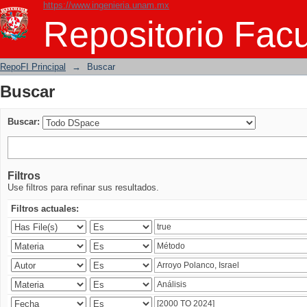
https://www.ingenieria.unam.mx
Buscar
Repositorio Facu
RepoFI Principal
→
Buscar
Buscar
Buscar:
Filtros
Use filtros para refinar sus resultados.
Filtros actuales: